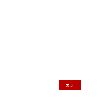
工作
薪水
电话号码
城市
发送