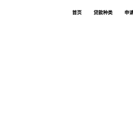
首页
贷款种类
申
马上申请
我需要 RM(500-500,000)
姓名 / 公司名称